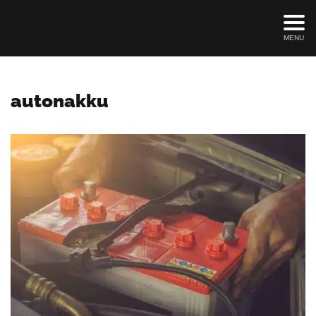
MENU
autonakku