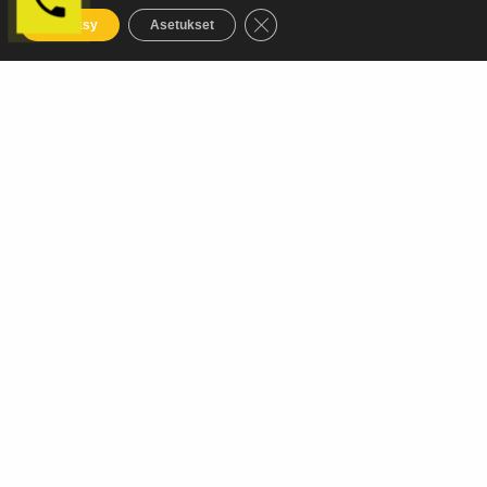
Sulje evästebanneri
Hyväksy
Asetukset
Ota yhteyttä
Nimi
*
Puhelin
*
Sähköposti
*
Viesti