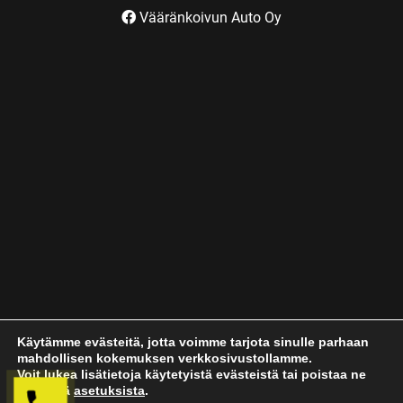
Vääränkoivun Auto Oy
Käytämme evästeitä, jotta voimme tarjota sinulle parhaan
mahdollisen kokemuksen verkkosivustollamme.
Voit lukea lisätietoja käytetyistä evästeistä tai poistaa ne
käytöstä
asetuksista
.